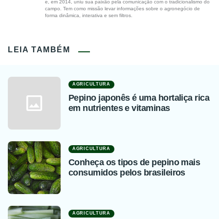
e, em 2014, uniu sua paixão pela comunicação com o tradicionalismo do
campo. Tem como missão levar informações sobre o agronegócio de
forma dinâmica, interativa e sem filtros.
LEIA TAMBÉM
AGRICULTURA
Pepino japonês é uma hortaliça rica
em nutrientes e vitaminas
AGRICULTURA
Conheça os tipos de pepino mais
consumidos pelos brasileiros
AGRICULTURA