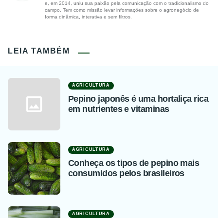
e, em 2014, uniu sua paixão pela comunicação com o tradicionalismo do
campo. Tem como missão levar informações sobre o agronegócio de
forma dinâmica, interativa e sem filtros.
LEIA TAMBÉM
AGRICULTURA
Pepino japonês é uma hortaliça rica
em nutrientes e vitaminas
AGRICULTURA
Conheça os tipos de pepino mais
consumidos pelos brasileiros
AGRICULTURA