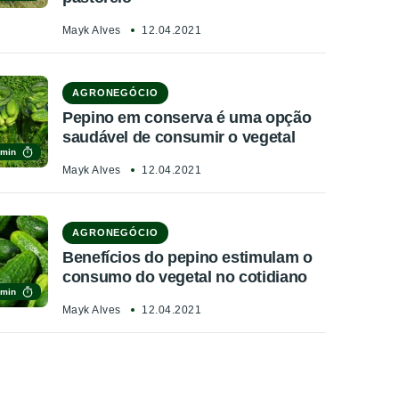
Mayk Alves
12.04.2021
AGRONEGÓCIO
Pepino em conserva é uma opção
saudável de consumir o vegetal
 min
Mayk Alves
12.04.2021
AGRONEGÓCIO
Benefícios do pepino estimulam o
consumo do vegetal no cotidiano
 min
Mayk Alves
12.04.2021