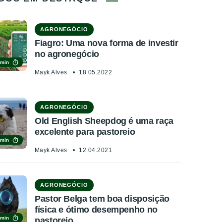
AGRONEGÓCIO
Fiagro: Uma nova forma de investir
no agronegócio
 min
Mayk Alves
18.05.2022
AGRONEGÓCIO
Old English Sheepdog é uma raça
excelente para pastoreio
 min
Mayk Alves
12.04.2021
AGRONEGÓCIO
Pastor Belga tem boa disposição
física e ótimo desempenho no
 min
pastoreio