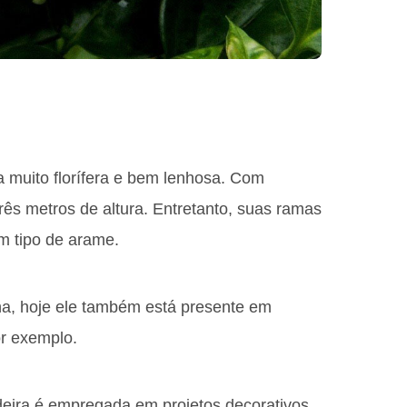
 muito florífera e bem lenhosa. Com
três metros de altura. Entretanto, suas ramas
m tipo de arame.
na, hoje ele também está presente em
r exemplo.
deira é empregada em projetos decorativos