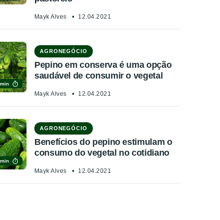
Mayk Alves
12.04.2021
AGRONEGÓCIO
Pepino em conserva é uma opção
saudável de consumir o vegetal
 min
Mayk Alves
12.04.2021
AGRONEGÓCIO
Benefícios do pepino estimulam o
consumo do vegetal no cotidiano
 min
Mayk Alves
12.04.2021