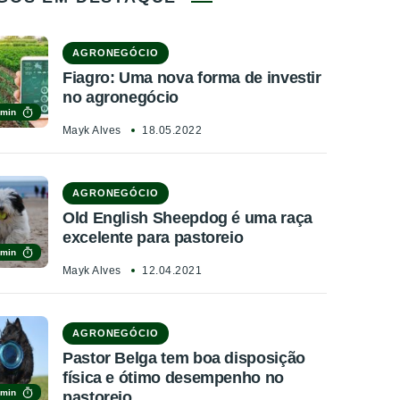
AGRONEGÓCIO
Fiagro: Uma nova forma de investir
no agronegócio
 min
Mayk Alves
18.05.2022
AGRONEGÓCIO
Old English Sheepdog é uma raça
excelente para pastoreio
 min
Mayk Alves
12.04.2021
AGRONEGÓCIO
Pastor Belga tem boa disposição
física e ótimo desempenho no
 min
pastoreio