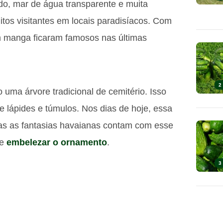
o, mar de água transparente e muita
itos visitantes em locais paradisíacos. Com
m manga ficaram famosos nas últimas
2
uma árvore tradicional de cemitério. Isso
 lápides e túmulos. Nos dias de hoje, essa
das as fantasias havaianas contam com esse
de
embelezar o ornamento
.
3