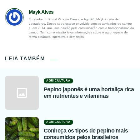
Mayk Alves
Fundador do Portal Vida no Campo e Agro20, Mayk é neto de
Lavradores. Desde cedo esteve envolvido com as atividades do campo
e, em 2014, uniu sua paixão pela comunicação com o tradicionalismo do
campo. Tem como missão levar informações sobre o agronegócio de
forma dinâmica, interativa e sem filtros.
LEIA TAMBÉM
AGRICULTURA
Pepino japonês é uma hortaliça rica
em nutrientes e vitaminas
AGRICULTURA
Conheça os tipos de pepino mais
consumidos pelos brasileiros