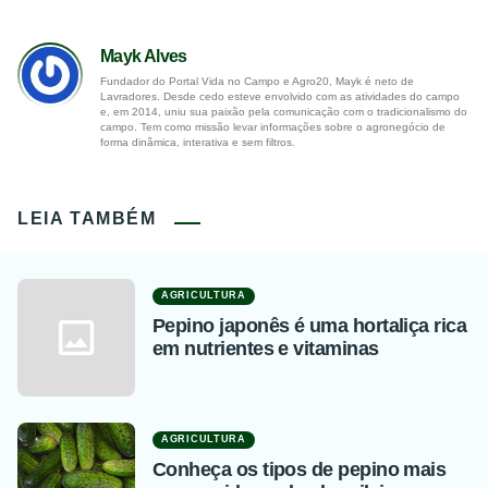
Mayk Alves
Fundador do Portal Vida no Campo e Agro20, Mayk é neto de
Lavradores. Desde cedo esteve envolvido com as atividades do campo
e, em 2014, uniu sua paixão pela comunicação com o tradicionalismo do
campo. Tem como missão levar informações sobre o agronegócio de
forma dinâmica, interativa e sem filtros.
LEIA TAMBÉM
AGRICULTURA
Pepino japonês é uma hortaliça rica
em nutrientes e vitaminas
AGRICULTURA
Conheça os tipos de pepino mais