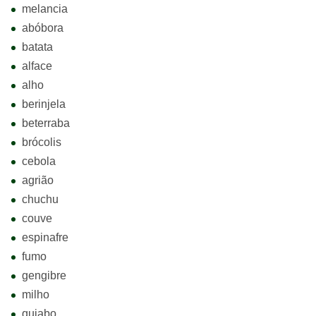
melancia
abóbora
batata
alface
alho
berinjela
beterraba
brócolis
cebola
agrião
chuchu
couve
espinafre
fumo
gengibre
milho
quiabo