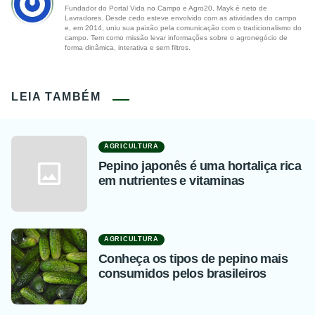
Fundador do Portal Vida no Campo e Agro20, Mayk é neto de
Lavradores. Desde cedo esteve envolvido com as atividades do campo
e, em 2014, uniu sua paixão pela comunicação com o tradicionalismo do
campo. Tem como missão levar informações sobre o agronegócio de
forma dinâmica, interativa e sem filtros.
LEIA TAMBÉM
AGRICULTURA
Pepino japonês é uma hortaliça rica
em nutrientes e vitaminas
AGRICULTURA
Conheça os tipos de pepino mais
consumidos pelos brasileiros