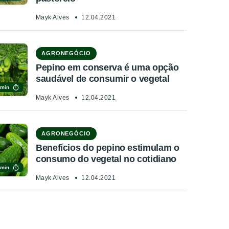
Mayk Alves
12.04.2021
AGRONEGÓCIO
Pepino em conserva é uma opção
saudável de consumir o vegetal
 min
Mayk Alves
12.04.2021
AGRONEGÓCIO
Benefícios do pepino estimulam o
consumo do vegetal no cotidiano
 min
Mayk Alves
12.04.2021