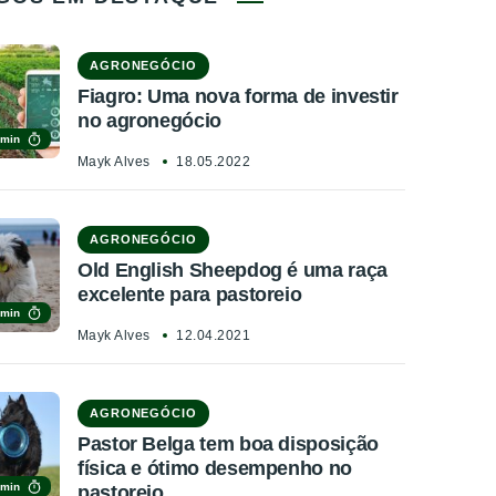
AGRONEGÓCIO
Fiagro: Uma nova forma de investir
no agronegócio
 min
Mayk Alves
18.05.2022
AGRONEGÓCIO
Old English Sheepdog é uma raça
excelente para pastoreio
 min
Mayk Alves
12.04.2021
AGRONEGÓCIO
Pastor Belga tem boa disposição
física e ótimo desempenho no
 min
pastoreio