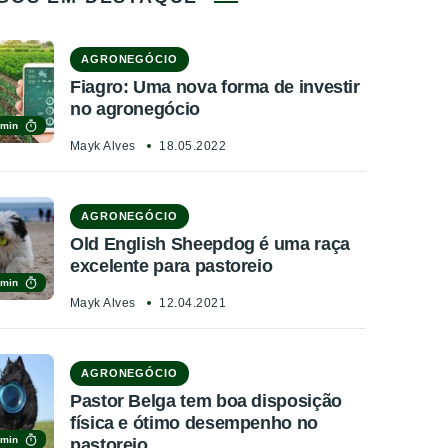
AGRONEGÓCIO
Fiagro: Uma nova forma de investir
no agronegócio
 min
Mayk Alves
18.05.2022
AGRONEGÓCIO
Old English Sheepdog é uma raça
excelente para pastoreio
 min
Mayk Alves
12.04.2021
AGRONEGÓCIO
Pastor Belga tem boa disposição
física e ótimo desempenho no
 min
pastoreio