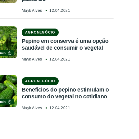
Mayk Alves
12.04.2021
AGRONEGÓCIO
Pepino em conserva é uma opção
saudável de consumir o vegetal
 min
Mayk Alves
12.04.2021
AGRONEGÓCIO
Benefícios do pepino estimulam o
consumo do vegetal no cotidiano
 min
Mayk Alves
12.04.2021