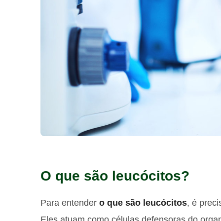
O que são leucócitos?
Para entender
o que são leucócitos
, é prec
Eles atuam como células defensoras do orga