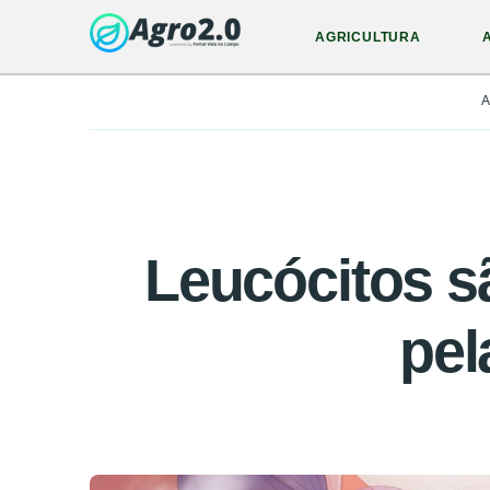
AGRICULTURA
A
Leucócitos s
pel