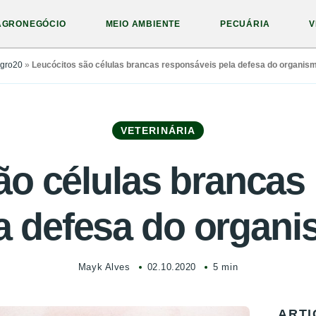
AGRONEGÓCIO
MEIO AMBIENTE
PECUÁRIA
V
gro20
»
Leucócitos são células brancas responsáveis pela defesa do organis
VETERINÁRIA
ão células brancas
a defesa do organ
Mayk Alves
02.10.2020
5 min
ARTI