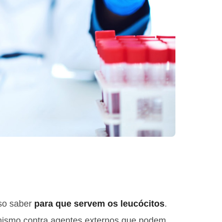
iso saber
para que servem os leucócitos
.
nismo contra agentes externos que podem