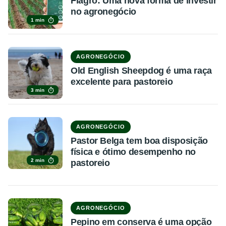
Fiagro: Uma nova forma de investir
no agronegócio
1 min
AGRONEGÓCIO
Old English Sheepdog é uma raça
excelente para pastoreio
3 min
AGRONEGÓCIO
Pastor Belga tem boa disposição
física e ótimo desempenho no
2 min
pastoreio
AGRONEGÓCIO
Pepino em conserva é uma opção