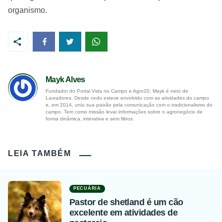
organismo.
Mayk Alves
Fundador do Portal Vida no Campo e Agro20, Mayk é neto de
Lavradores. Desde cedo esteve envolvido com as atividades do campo
e, em 2014, uniu sua paixão pela comunicação com o tradicionalismo do
campo. Tem como missão levar informações sobre o agronegócio de
forma dinâmica, interativa e sem filtros.
LEIA TAMBÉM
PECUÁRIA
Pastor de shetland é um cão
excelente em atividades de