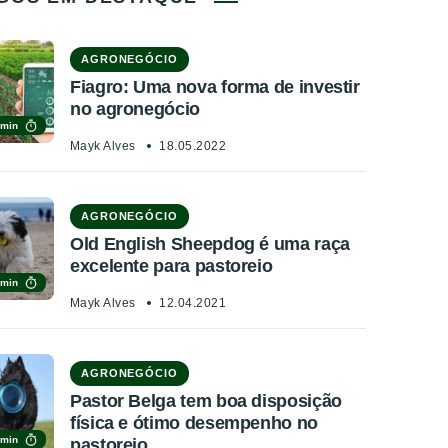
AGRONEGÓCIO
Fiagro: Uma nova forma de investir
no agronegócio
 min
Mayk Alves
18.05.2022
AGRONEGÓCIO
Old English Sheepdog é uma raça
excelente para pastoreio
 min
Mayk Alves
12.04.2021
AGRONEGÓCIO
Pastor Belga tem boa disposição
física e ótimo desempenho no
 min
pastoreio