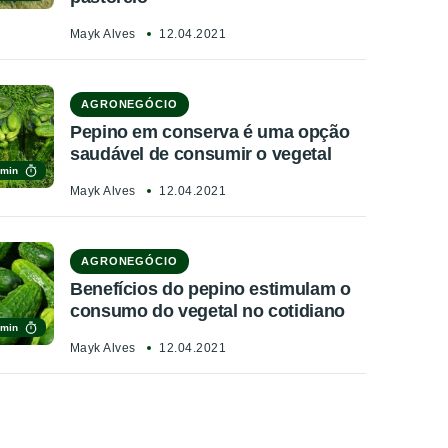
Mayk Alves
12.04.2021
AGRONEGÓCIO
Pepino em conserva é uma opção
saudável de consumir o vegetal
 min
Mayk Alves
12.04.2021
AGRONEGÓCIO
Benefícios do pepino estimulam o
consumo do vegetal no cotidiano
 min
Mayk Alves
12.04.2021