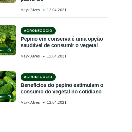
Mayk Alves
12.04.2021
AGRONEGÓCIO
Pepino em conserva é uma opção
saudável de consumir o vegetal
 min
Mayk Alves
12.04.2021
AGRONEGÓCIO
Benefícios do pepino estimulam o
consumo do vegetal no cotidiano
 min
Mayk Alves
12.04.2021