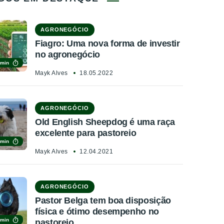
AGRONEGÓCIO
Fiagro: Uma nova forma de investir
no agronegócio
 min
Mayk Alves
18.05.2022
AGRONEGÓCIO
Old English Sheepdog é uma raça
excelente para pastoreio
 min
Mayk Alves
12.04.2021
AGRONEGÓCIO
Pastor Belga tem boa disposição
física e ótimo desempenho no
 min
pastoreio