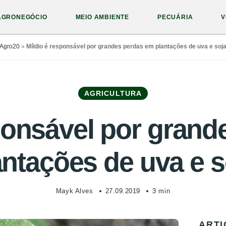
AGRONEGÓCIO
MEIO AMBIENTE
PECUÁRIA
V
Agro20
»
Míldio é responsável por grandes perdas em plantações de uva e soj
AGRICULTURA
ponsável por gran
antações de uva e s
Mayk Alves
27.09.2019
3 min
ARTI