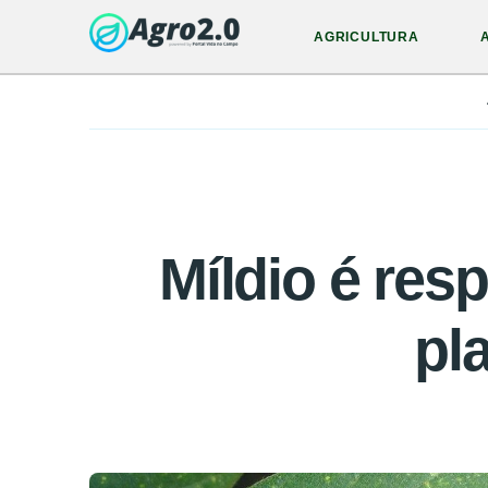
AGRICULTURA
Míldio é res
pl