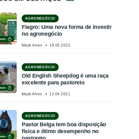
AGRONEGÓCIO
Fiagro: Uma nova forma de investir
no agronegócio
 min
Mayk Alves
18.05.2022
AGRONEGÓCIO
Old English Sheepdog é uma raça
excelente para pastoreio
 min
Mayk Alves
12.04.2021
AGRONEGÓCIO
Pastor Belga tem boa disposição
física e ótimo desempenho no
 min
pastoreio