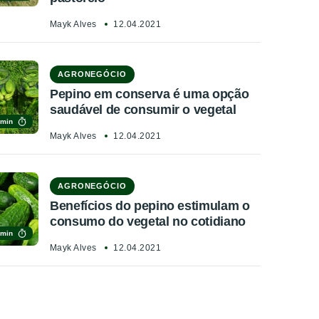
Mayk Alves
12.04.2021
AGRONEGÓCIO
Pepino em conserva é uma opção
saudável de consumir o vegetal
 min
Mayk Alves
12.04.2021
AGRONEGÓCIO
Benefícios do pepino estimulam o
consumo do vegetal no cotidiano
 min
Mayk Alves
12.04.2021