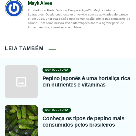
Mayk Alves
Fundador do Portal Vida no Campo e Agro20, Mayk é neto de
Lavradores. Desde cedo esteve envolvido com as atividades do campo
e, em 2014, uniu sua paixão pela comunicação com o tradicionalismo do
campo. Tem como missão levar informações sobre o agronegócio de
forma dinâmica, interativa e sem filtros.
LEIA TAMBÉM
AGRICULTURA
Pepino japonês é uma hortaliça rica
em nutrientes e vitaminas
AGRICULTURA
Conheça os tipos de pepino mais
consumidos pelos brasileiros