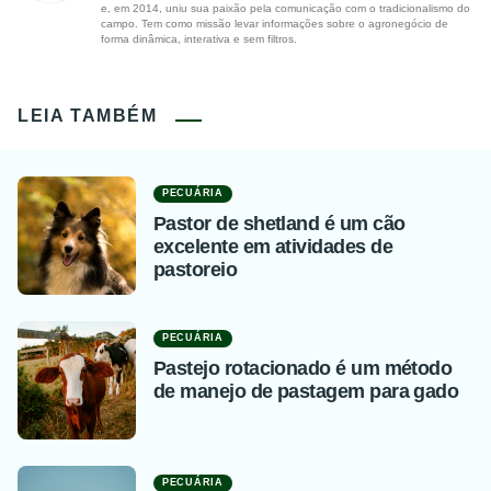
e, em 2014, uniu sua paixão pela comunicação com o tradicionalismo do
campo. Tem como missão levar informações sobre o agronegócio de
forma dinâmica, interativa e sem filtros.
LEIA TAMBÉM
PECUÁRIA
Pastor de shetland é um cão
excelente em atividades de
pastoreio
PECUÁRIA
Pastejo rotacionado é um método
de manejo de pastagem para gado
PECUÁRIA