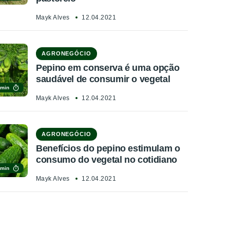
Mayk Alves
12.04.2021
AGRONEGÓCIO
Pepino em conserva é uma opção
saudável de consumir o vegetal
 min
Mayk Alves
12.04.2021
AGRONEGÓCIO
Benefícios do pepino estimulam o
consumo do vegetal no cotidiano
 min
Mayk Alves
12.04.2021