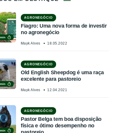
AGRONEGÓCIO
Fiagro: Uma nova forma de investir
no agronegócio
 min
Mayk Alves
18.05.2022
AGRONEGÓCIO
Old English Sheepdog é uma raça
excelente para pastoreio
 min
Mayk Alves
12.04.2021
AGRONEGÓCIO
Pastor Belga tem boa disposição
física e ótimo desempenho no
 min
pastoreio