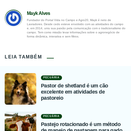
Mayk Alves
Fundador do Portal Vida no Campo e Agro20, Mayk é neto de
Lavradores. Desde cedo esteve envolvido com as atividades do campo
e, em 2014, uniu sua paixão pela comunicação com o tradicionalismo do
campo. Tem como missão levar informações sobre o agronegócio de
forma dinâmica, interativa e sem filtros.
LEIA TAMBÉM
PECUÁRIA
Pastor de shetland é um cão
excelente em atividades de
pastoreio
PECUÁRIA
Pastejo rotacionado é um método
de manejo de pastagem para gado