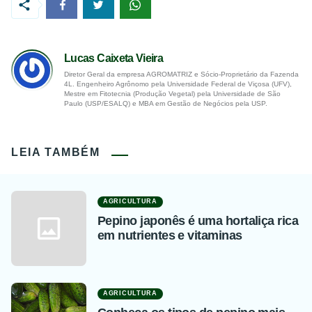
Lucas Caixeta Vieira
Diretor Geral da empresa AGROMATRIZ e Sócio-Proprietário da Fazenda
4L. Engenheiro Agrônomo pela Universidade Federal de Viçosa (UFV),
Mestre em Fitotecnia (Produção Vegetal) pela Universidade de São
Paulo (USP/ESALQ) e MBA em Gestão de Negócios pela USP.
LEIA TAMBÉM
AGRICULTURA
Pepino japonês é uma hortaliça rica
em nutrientes e vitaminas
AGRICULTURA