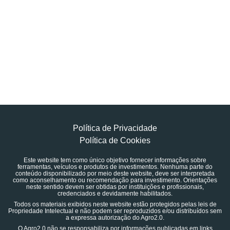
Política de Privacidade
Política de Cookies
Este website tem como único objetivo fornecer informações sobre
ferramentas, veículos e produtos de investimentos. Nenhuma parte do
conteúdo disponibilizado por meio deste website, deve ser interpretada
como aconselhamento ou recomendação para investimento. Orientações
neste sentido devem ser obtidas por instituições e profissionais,
credenciados e devidamente habilitados.
Todos os materiais exibidos neste website estão protegidos pelas leis de
Propriedade Intelectual e não podem ser reproduzidos e/ou distribuídos sem
a expressa autorização do Agro2.0.
O Agro2.0 não se responsabiliza por informações publicadas em links