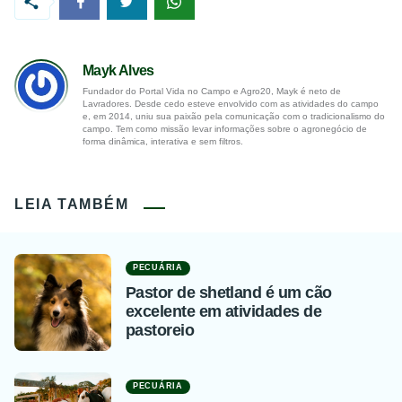
Mayk Alves
Fundador do Portal Vida no Campo e Agro20, Mayk é neto de
Lavradores. Desde cedo esteve envolvido com as atividades do campo
e, em 2014, uniu sua paixão pela comunicação com o tradicionalismo do
campo. Tem como missão levar informações sobre o agronegócio de
forma dinâmica, interativa e sem filtros.
LEIA TAMBÉM
PECUÁRIA
Pastor de shetland é um cão
excelente em atividades de
pastoreio
PECUÁRIA