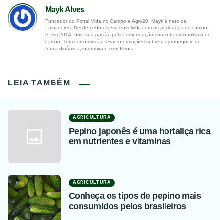
Mayk Alves
Fundador do Portal Vida no Campo e Agro20, Mayk é neto de
Lavradores. Desde cedo esteve envolvido com as atividades do campo
e, em 2014, uniu sua paixão pela comunicação com o tradicionalismo do
campo. Tem como missão levar informações sobre o agronegócio de
forma dinâmica, interativa e sem filtros.
LEIA TAMBÉM
AGRICULTURA
Pepino japonês é uma hortaliça rica
em nutrientes e vitaminas
AGRICULTURA
Conheça os tipos de pepino mais
consumidos pelos brasileiros