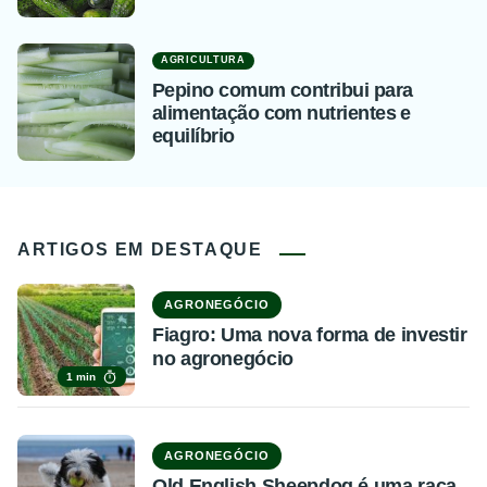
AGRICULTURA
Pepino comum contribui para
alimentação com nutrientes e
equilíbrio
ARTIGOS EM DESTAQUE
AGRONEGÓCIO
Fiagro: Uma nova forma de investir
no agronegócio
1 min
AGRONEGÓCIO
Old English Sheepdog é uma raça