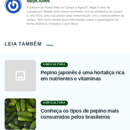
Mayk Alves
Fundador do Portal Vida no Campo e Agro20, Mayk é neto de
Lavradores. Desde cedo esteve envolvido com as atividades do campo
e, em 2014, uniu sua paixão pela comunicação com o tradicionalismo do
campo. Tem como missão levar informações sobre o agronegócio de
forma dinâmica, interativa e sem filtros.
LEIA TAMBÉM
AGRICULTURA
Pepino japonês é uma hortaliça rica
em nutrientes e vitaminas
AGRICULTURA
Conheça os tipos de pepino mais
consumidos pelos brasileiros