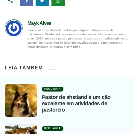
Mayk Alves
Fundador do Portal Vida no Campo e Agro20, Mayk é neto de
Lavradores. Desde cedo esteve envolvido com as atividades do campo
e, em 2014, uniu sua paixão pela comunicação com o tradicionalismo do
campo. Tem como missão levar informações sobre o agronegócio de
forma dinâmica, interativa e sem filtros.
LEIA TAMBÉM
PECUÁRIA
Pastor de shetland é um cão
excelente em atividades de
pastoreio
PECUÁRIA