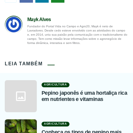
Mayk Alves
Fundador do Portal Vida no Campo e Agro20, Mayk é neto de
Lavradores. Desde cedo esteve envolvido com as atividades do campo
e, em 2014, uniu sua paixão pela comunicação com o tradicionalismo do
campo. Tem como missão levar informações sobre o agronegócio de
forma dinâmica, interativa e sem filtros.
LEIA TAMBÉM
AGRICULTURA
Pepino japonês é uma hortaliça rica
em nutrientes e vitaminas
AGRICULTURA
Conheça os tipos de pepino mais