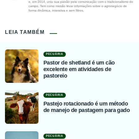
e, em 2014, uniu sua paixão pela comunicação com o tradicionalismo do
campo. Tem como missão levar informações sobre o agronegócio de
forma dinâmica, interativa e sem filtros.
LEIA TAMBÉM
PECUÁRIA
Pastor de shetland é um cão
excelente em atividades de
pastoreio
PECUÁRIA
Pastejo rotacionado é um método
de manejo de pastagem para gado
PECUÁRIA