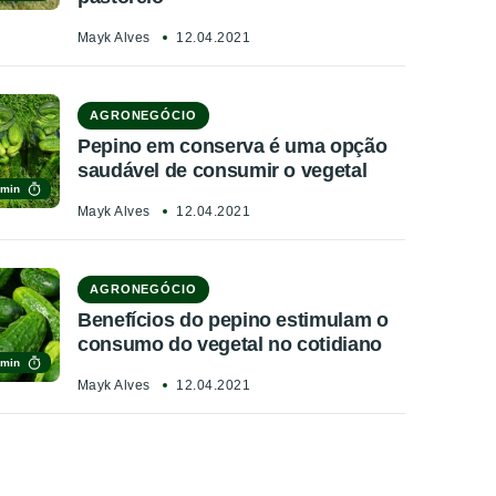
Mayk Alves
12.04.2021
AGRONEGÓCIO
Pepino em conserva é uma opção
saudável de consumir o vegetal
 min
Mayk Alves
12.04.2021
AGRONEGÓCIO
Benefícios do pepino estimulam o
consumo do vegetal no cotidiano
 min
Mayk Alves
12.04.2021