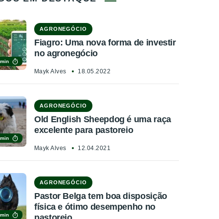
AGRONEGÓCIO
Fiagro: Uma nova forma de investir
no agronegócio
 min
Mayk Alves
18.05.2022
AGRONEGÓCIO
Old English Sheepdog é uma raça
excelente para pastoreio
 min
Mayk Alves
12.04.2021
AGRONEGÓCIO
Pastor Belga tem boa disposição
física e ótimo desempenho no
 min
pastoreio