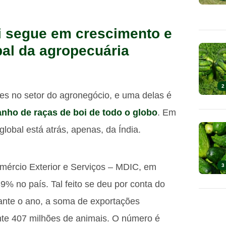
i segue em crescimento e
bal da agropecuária
2
es no setor do agronegócio, e uma delas é
anho de raças de boi de todo o globo
. Em
lobal está atrás, apenas, da Índia.
omércio Exterior e Serviços – MDIC, em
3
% no país. Tal feito se deu por conta do
rante o ano, a soma de exportações
ente 407 milhões de animais. O número é