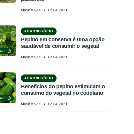
Mayk Alves
12.04.2021
AGRONEGÓCIO
Pepino em conserva é uma opção
saudável de consumir o vegetal
 min
Mayk Alves
12.04.2021
AGRONEGÓCIO
Benefícios do pepino estimulam o
consumo do vegetal no cotidiano
 min
Mayk Alves
12.04.2021