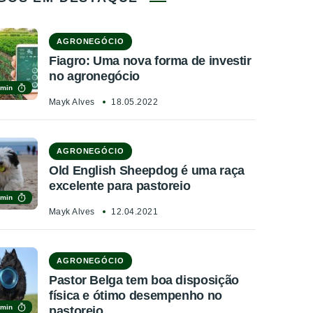
AGRONEGÓCIO
Fiagro: Uma nova forma de investir
no agronegócio
 min
Mayk Alves
18.05.2022
AGRONEGÓCIO
Old English Sheepdog é uma raça
excelente para pastoreio
 min
Mayk Alves
12.04.2021
AGRONEGÓCIO
Pastor Belga tem boa disposição
física e ótimo desempenho no
 min
pastoreio