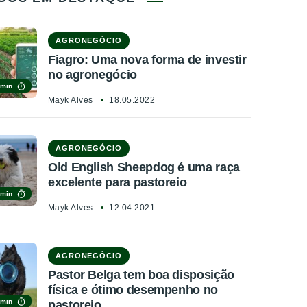
AGRONEGÓCIO
Fiagro: Uma nova forma de investir
no agronegócio
 min
Mayk Alves
18.05.2022
AGRONEGÓCIO
Old English Sheepdog é uma raça
excelente para pastoreio
 min
Mayk Alves
12.04.2021
AGRONEGÓCIO
Pastor Belga tem boa disposição
física e ótimo desempenho no
 min
pastoreio