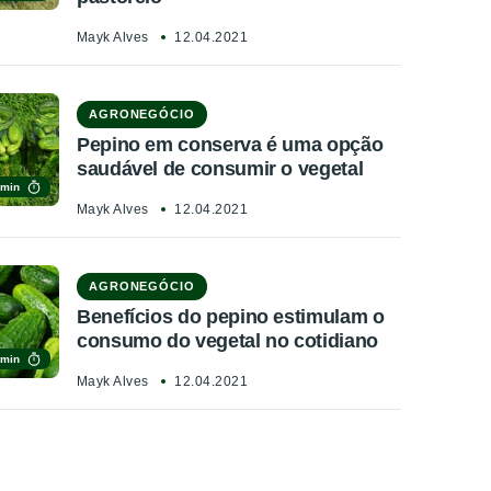
Mayk Alves
12.04.2021
AGRONEGÓCIO
Pepino em conserva é uma opção
saudável de consumir o vegetal
 min
Mayk Alves
12.04.2021
AGRONEGÓCIO
Benefícios do pepino estimulam o
consumo do vegetal no cotidiano
 min
Mayk Alves
12.04.2021