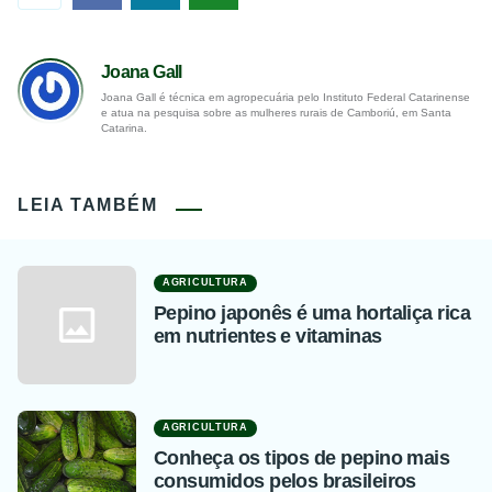
Joana Gall
Joana Gall é técnica em agropecuária pelo Instituto Federal Catarinense
e atua na pesquisa sobre as mulheres rurais de Camboriú, em Santa
Catarina.
LEIA TAMBÉM
AGRICULTURA
Pepino japonês é uma hortaliça rica
em nutrientes e vitaminas
AGRICULTURA
Conheça os tipos de pepino mais
consumidos pelos brasileiros