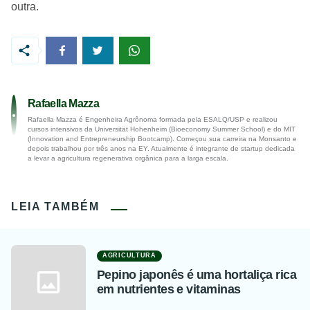
outra.
Rafaella Mazza
Rafaella Mazza é Engenheira Agrônoma formada pela ESALQ/USP e realizou
cursos intensivos da Universität Hohenheim (Bioeconomy Summer School) e do MIT
(Innovation and Entrepreneurship Bootcamp). Começou sua carreira na Monsanto e
depois trabalhou por três anos na EY. Atualmente é integrante de startup dedicada
a levar a agricultura regenerativa orgânica para a larga escala.
LEIA TAMBÉM
AGRICULTURA
Pepino japonês é uma hortaliça rica
em nutrientes e vitaminas