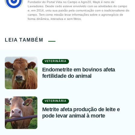
Fundador do Portal Vida no Campo e Agro20, Mayk é neto de
Lavradores. Desde cedo esteve envolvido com as atividades do campo
e, em 2014, uniu sua paixão pela comunicação com o tradicionalismo do
campo. Tem como missão levar informações sobre o agronegócio de
forma dinâmica, interativa e sem filtros.
LEIA TAMBÉM
VETERINÁRIA
Endometrite em bovinos afeta
fertilidade do animal
VETERINÁRIA
Metrite afeta produção de leite e
pode levar animal à morte