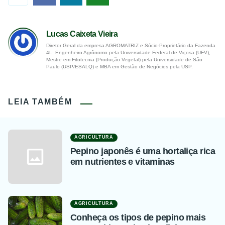
Lucas Caixeta Vieira
Diretor Geral da empresa AGROMATRIZ e Sócio-Proprietário da Fazenda
4L. Engenheiro Agrônomo pela Universidade Federal de Viçosa (UFV),
Mestre em Fitotecnia (Produção Vegetal) pela Universidade de São
Paulo (USP/ESALQ) e MBA em Gestão de Negócios pela USP.
LEIA TAMBÉM
AGRICULTURA
Pepino japonês é uma hortaliça rica
em nutrientes e vitaminas
AGRICULTURA
Conheça os tipos de pepino mais