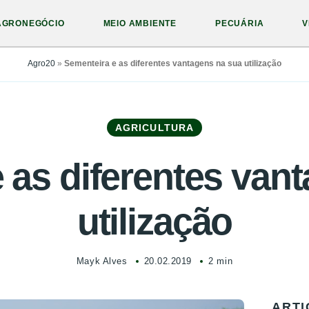
AGRONEGÓCIO
MEIO AMBIENTE
PECUÁRIA
V
Agro20
»
Sementeira e as diferentes vantagens na sua utilização
AGRICULTURA
 as diferentes van
utilização
Mayk Alves
20.02.2019
2 min
ARTI