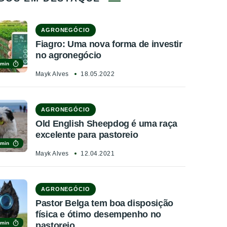
AGRONEGÓCIO
Fiagro: Uma nova forma de investir
no agronegócio
 min
Mayk Alves
18.05.2022
AGRONEGÓCIO
Old English Sheepdog é uma raça
excelente para pastoreio
 min
Mayk Alves
12.04.2021
AGRONEGÓCIO
Pastor Belga tem boa disposição
física e ótimo desempenho no
 min
pastoreio