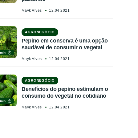
Mayk Alves
12.04.2021
AGRONEGÓCIO
Pepino em conserva é uma opção
saudável de consumir o vegetal
 min
Mayk Alves
12.04.2021
AGRONEGÓCIO
Benefícios do pepino estimulam o
consumo do vegetal no cotidiano
 min
Mayk Alves
12.04.2021