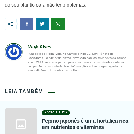
do seu plantio para não ter problemas.
Mayk Alves
Fundador do Portal Vida no Campo e Agro20, Mayk é neto de
Lavradores. Desde cedo esteve envolvido com as atividades do campo
e, em 2014, uniu sua paixão pela comunicação com o tradicionalismo do
campo. Tem como missão levar informações sobre o agronegócio de
forma dinâmica, interativa e sem filtros.
LEIA TAMBÉM
AGRICULTURA
Pepino japonês é uma hortaliça rica
em nutrientes e vitaminas