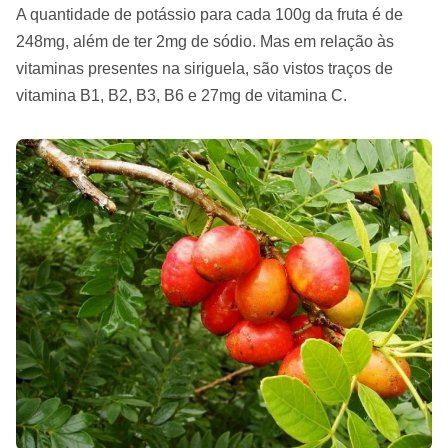
A quantidade de potássio para cada 100g da fruta é de
248mg, além de ter 2mg de sódio. Mas em relação às
vitaminas presentes na siriguela, são vistos traços de
vitamina B1, B2, B3, B6 e 27mg de vitamina C.