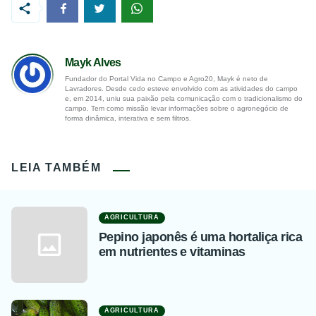
Mayk Alves
Fundador do Portal Vida no Campo e Agro20, Mayk é neto de
Lavradores. Desde cedo esteve envolvido com as atividades do campo
e, em 2014, uniu sua paixão pela comunicação com o tradicionalismo do
campo. Tem como missão levar informações sobre o agronegócio de
forma dinâmica, interativa e sem filtros.
LEIA TAMBÉM
AGRICULTURA
Pepino japonês é uma hortaliça rica
em nutrientes e vitaminas
AGRICULTURA