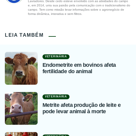
Lavradores. Desde cedo esteve envolvido com as atividades do campo
e, em 2014, uniu sua paixão pela comunicação com o tradicionalismo do
campo. Tem como missão levar informações sobre o agronegócio de
forma dinâmica, interativa e sem filtros.
LEIA TAMBÉM
VETERINÁRIA
Endometrite em bovinos afeta
fertilidade do animal
VETERINÁRIA
Metrite afeta produção de leite e
pode levar animal à morte