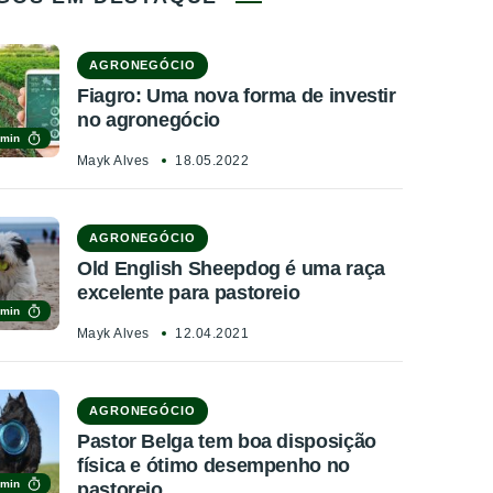
AGRONEGÓCIO
Fiagro: Uma nova forma de investir
no agronegócio
 min
Mayk Alves
18.05.2022
AGRONEGÓCIO
Old English Sheepdog é uma raça
excelente para pastoreio
 min
Mayk Alves
12.04.2021
AGRONEGÓCIO
Pastor Belga tem boa disposição
física e ótimo desempenho no
 min
pastoreio