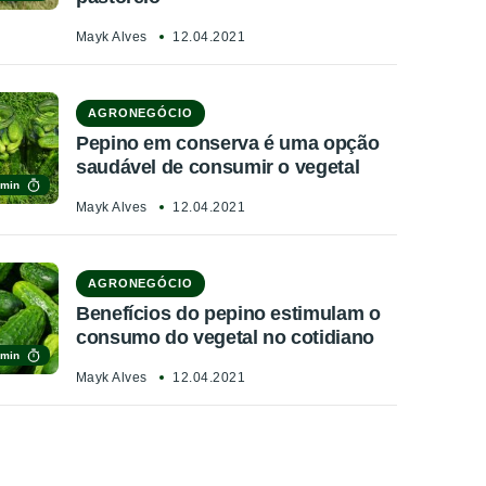
Mayk Alves
12.04.2021
AGRONEGÓCIO
Pepino em conserva é uma opção
saudável de consumir o vegetal
 min
Mayk Alves
12.04.2021
AGRONEGÓCIO
Benefícios do pepino estimulam o
consumo do vegetal no cotidiano
 min
Mayk Alves
12.04.2021