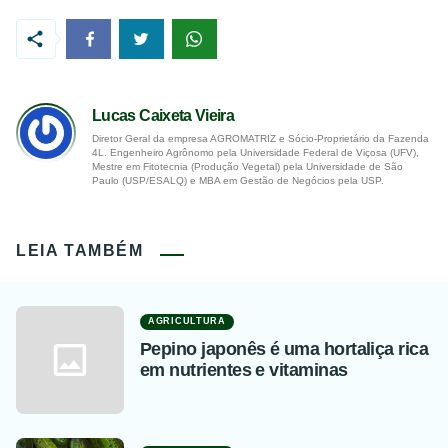
Lucas Caixeta Vieira
Diretor Geral da empresa AGROMATRIZ e Sócio-Proprietário da Fazenda
4L. Engenheiro Agrônomo pela Universidade Federal de Viçosa (UFV),
Mestre em Fitotecnia (Produção Vegetal) pela Universidade de São
Paulo (USP/ESALQ) e MBA em Gestão de Negócios pela USP.
LEIA TAMBÉM
AGRICULTURA
Pepino japonês é uma hortaliça rica
em nutrientes e vitaminas