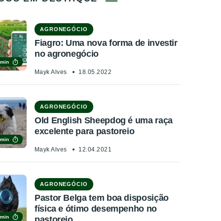
AGRONEGÓCIO
Fiagro: Uma nova forma de investir
no agronegócio
 min
Mayk Alves
18.05.2022
AGRONEGÓCIO
Old English Sheepdog é uma raça
excelente para pastoreio
 min
Mayk Alves
12.04.2021
AGRONEGÓCIO
Pastor Belga tem boa disposição
física e ótimo desempenho no
 min
pastoreio