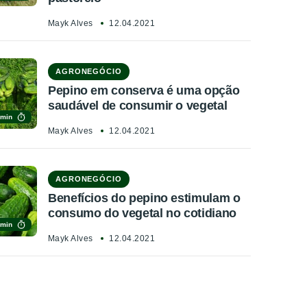
Mayk Alves
12.04.2021
AGRONEGÓCIO
Pepino em conserva é uma opção
saudável de consumir o vegetal
 min
Mayk Alves
12.04.2021
AGRONEGÓCIO
Benefícios do pepino estimulam o
consumo do vegetal no cotidiano
 min
Mayk Alves
12.04.2021