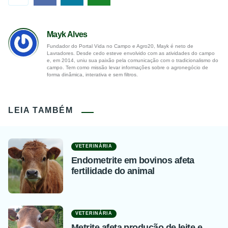
Mayk Alves
Fundador do Portal Vida no Campo e Agro20, Mayk é neto de
Lavradores. Desde cedo esteve envolvido com as atividades do campo
e, em 2014, uniu sua paixão pela comunicação com o tradicionalismo do
campo. Tem como missão levar informações sobre o agronegócio de
forma dinâmica, interativa e sem filtros.
LEIA TAMBÉM
VETERINÁRIA
Endometrite em bovinos afeta
fertilidade do animal
VETERINÁRIA
Metrite afeta produção de leite e