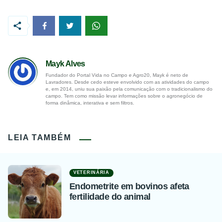
Mayk Alves
Fundador do Portal Vida no Campo e Agro20, Mayk é neto de
Lavradores. Desde cedo esteve envolvido com as atividades do campo
e, em 2014, uniu sua paixão pela comunicação com o tradicionalismo do
campo. Tem como missão levar informações sobre o agronegócio de
forma dinâmica, interativa e sem filtros.
LEIA TAMBÉM
VETERINÁRIA
Endometrite em bovinos afeta
fertilidade do animal