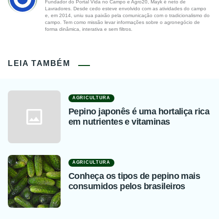
Fundador do Portal Vida no Campo e Agro20, Mayk é neto de
Lavradores. Desde cedo esteve envolvido com as atividades do campo
e, em 2014, uniu sua paixão pela comunicação com o tradicionalismo do
campo. Tem como missão levar informações sobre o agronegócio de
forma dinâmica, interativa e sem filtros.
LEIA TAMBÉM
AGRICULTURA
Pepino japonês é uma hortaliça rica
em nutrientes e vitaminas
AGRICULTURA
Conheça os tipos de pepino mais
consumidos pelos brasileiros