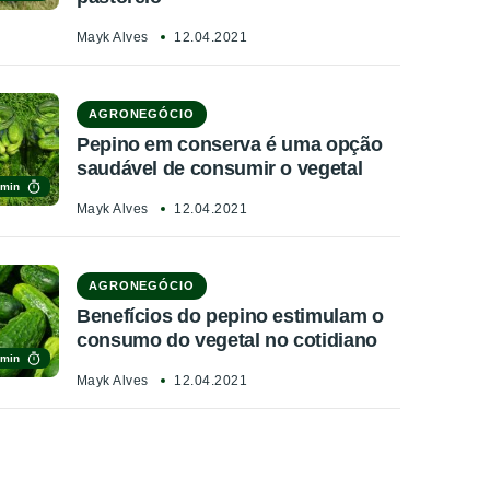
Mayk Alves
12.04.2021
AGRONEGÓCIO
Pepino em conserva é uma opção
saudável de consumir o vegetal
 min
Mayk Alves
12.04.2021
AGRONEGÓCIO
Benefícios do pepino estimulam o
consumo do vegetal no cotidiano
 min
Mayk Alves
12.04.2021