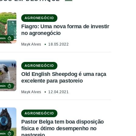
AGRONEGÓCIO
Fiagro: Uma nova forma de investir
no agronegócio
 min
Mayk Alves
18.05.2022
AGRONEGÓCIO
Old English Sheepdog é uma raça
excelente para pastoreio
 min
Mayk Alves
12.04.2021
AGRONEGÓCIO
Pastor Belga tem boa disposição
física e ótimo desempenho no
 min
pastoreio