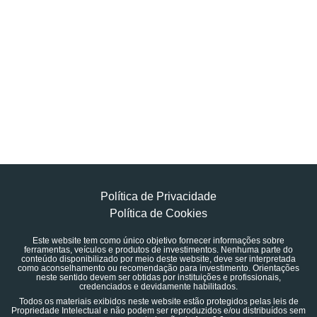
Política de Privacidade
Política de Cookies
Este website tem como único objetivo fornecer informações sobre
ferramentas, veículos e produtos de investimentos. Nenhuma parte do
conteúdo disponibilizado por meio deste website, deve ser interpretada
como aconselhamento ou recomendação para investimento. Orientações
neste sentido devem ser obtidas por instituições e profissionais,
credenciados e devidamente habilitados.
Todos os materiais exibidos neste website estão protegidos pelas leis de
Propriedade Intelectual e não podem ser reproduzidos e/ou distribuídos sem