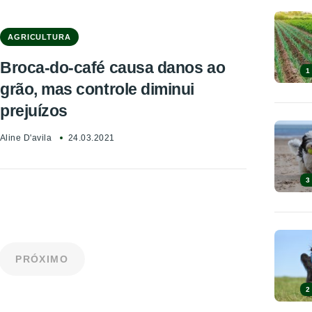
AGRICULTURA
Broca-do-café causa danos ao
1
grão, mas controle diminui
prejuízos
Aline D'avila
24.03.2021
3
PRÓXIMO
2