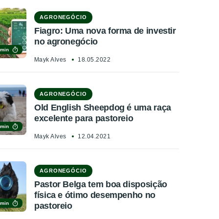
AGRONEGÓCIO
Fiagro: Uma nova forma de investir
no agronegócio
 min
Mayk Alves
18.05.2022
AGRONEGÓCIO
Old English Sheepdog é uma raça
excelente para pastoreio
 min
Mayk Alves
12.04.2021
AGRONEGÓCIO
Pastor Belga tem boa disposição
física e ótimo desempenho no
 min
pastoreio