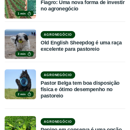
Fiagro: Uma nova forma de investir
no agronegócio
1 min
AGRONEGÓCIO
Old English Sheepdog é uma raça
excelente para pastoreio
3 min
AGRONEGÓCIO
Pastor Belga tem boa disposição
física e ótimo desempenho no
2 min
pastoreio
AGRONEGÓCIO
Pepino em conserva é uma opção