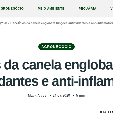
AGRONEGÓCIO
MEIO AMBIENTE
PECUÁRIA
V
gro20
»
Benefícios da canela englobam funções antioxidantes e anti-inflamatór
AGRONEGÓCIO
s da canela englob
dantes e anti-infla
Mayk Alves
24.07.2020
5 min
ARTI