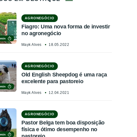
AGRONEGÓCIO
Fiagro: Uma nova forma de investir
no agronegócio
 min
Mayk Alves
18.05.2022
AGRONEGÓCIO
Old English Sheepdog é uma raça
excelente para pastoreio
 min
Mayk Alves
12.04.2021
AGRONEGÓCIO
Pastor Belga tem boa disposição
física e ótimo desempenho no
 min
pastoreio