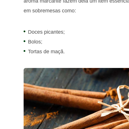
aroma marcante fazem dela um item essenci
em sobremesas como:
Doces picantes;
Bolos;
Tortas de maçã.