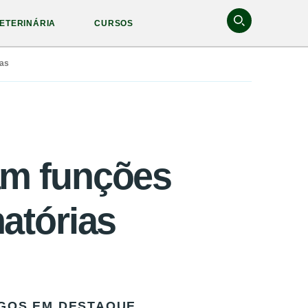
ETERINÁRIA
CURSOS
ias
am funções
matórias
GOS EM DESTAQUE