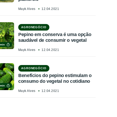
Mayk Alves
12.04.2021
AGRONEGÓCIO
Pepino em conserva é uma opção
saudável de consumir o vegetal
 min
Mayk Alves
12.04.2021
AGRONEGÓCIO
Benefícios do pepino estimulam o
consumo do vegetal no cotidiano
 min
Mayk Alves
12.04.2021