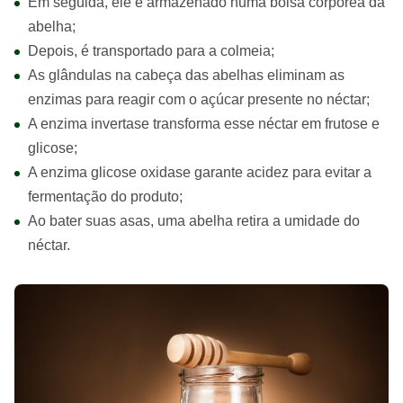
Em seguida, ele é armazenado numa bolsa corpórea da
abelha;
Depois, é transportado para a colmeia;
As glândulas na cabeça das abelhas eliminam as
enzimas para reagir com o açúcar presente no néctar;
A enzima invertase transforma esse néctar em frutose e
glicose;
A enzima glicose oxidase garante acidez para evitar a
fermentação do produto;
Ao bater suas asas, uma abelha retira a umidade do
néctar.