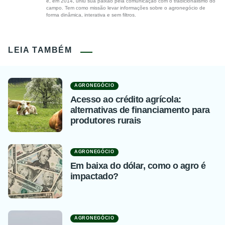
e, em 2014, uniu sua paixão pela comunicação com o tradicionalismo do
campo. Tem como missão levar informações sobre o agronegócio de
forma dinâmica, interativa e sem filtros.
LEIA TAMBÉM
AGRONEGÓCIO
Acesso ao crédito agrícola:
alternativas de financiamento para
produtores rurais
AGRONEGÓCIO
Em baixa do dólar, como o agro é
impactado?
AGRONEGÓCIO